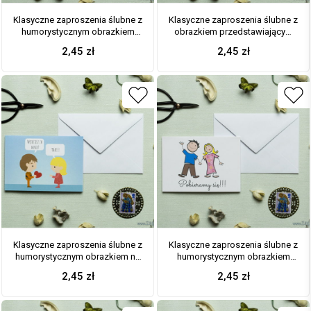
Klasyczne zaproszenia ślubne z
Klasyczne zaproszenia ślubne z
humorystycznym obrazkiem
obrazkiem przedstawiającym
przedstawiającym parę w stylu
parę młodą podczas wesela
2,45
zł
2,45
zł
anime oraz kartkę z kalendarza
oraz kartkę z kalendarza z
z zaznaczoną datą ślubu. ZAP-
zaznaczoną datą ślubu. ZAP-56-
56-10
09
Klasyczne zaproszenia ślubne z
Klasyczne zaproszenia ślubne z
humorystycznym obrazkiem na
humorystycznym obrazkiem
niebieskim tle – chłopak
przedstawiającym parę
2,45
zł
2,45
zł
wręczający serce swojej
trzymającą się za ręce. ZAP-56-
ukochanej. ZAP-56-08
07