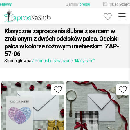
Skip
sklep@zaprosnaslub.pl
726-644-296
to
content
Klasyczne zaproszenia ślubne z sercem w
zrobionym z dwóch odcisków palca. Odciski
palca w kolorze różowym i niebieskim. ZAP-
57-06
Strona główna
/ Produkty oznaczone “klasyczne”