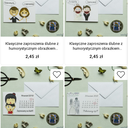
Klasyczne zaproszenia ślubne z
Klasyczne zaproszenia ślubne z
humorystycznym obrazkiem
humorystycznym obrazkiem
przedstawiającym uśmiechniętą
przedstawiającym Pana
2,45
zł
2,45
zł
parę trzymającą się za ręce i
Młodego i Panią Młodą
zapraszającą na swój ślub. ZAP-
zapraszających na swój ślub.
56-12
ZAP-56-11