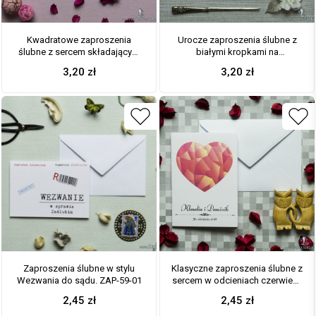
Kwadratowe zaproszenia
Urocze zaproszenia ślubne z
ślubne z sercem składającym
białymi kropkami na
się z pasków oraz z czerwoną
brzoskwiniowym tle oraz
3,20
zł
3,20
zł
wstążką. ZAP-84-01
brzoskwiniową wstążką. ZAP-
81-01
Zaproszenia ślubne w stylu
Klasyczne zaproszenia ślubne z
Wezwania do sądu. ZAP-59-01
sercem w odcieniach czerwieni.
ZAP-57-03
2,45
zł
2,45
zł