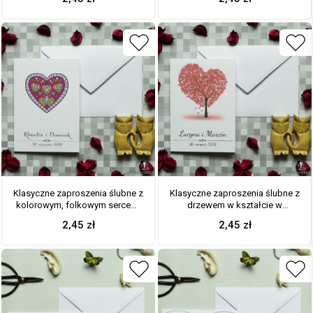
odcieniach różu. ZAP-57-04
Klasyczne zaproszenia ślubne z
Klasyczne zaproszenia ślubne z
kolorowym, folkowym sercem.
drzewem w kształcie w
ZAP-57-02
odcieniach czerwieni. ZAP-57-01
2,45
zł
2,45
zł