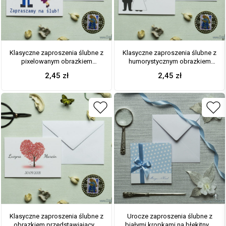
Klasyczne zaproszenia ślubne z
Klasyczne zaproszenia ślubne z
pixelowanym obrazkiem
humorystycznym obrazkiem
przedstawiającym parę. Idealne
przedstawiającym Pana
2,45
zł
2,45
zł
dla osób z IT. ZAP-56-04
Młodego i Panią Młodą. ZAP-56-
03
Klasyczne zaproszenia ślubne z
Urocze zaproszenia ślubne z
obrazkiem przedstawiającym
białymi kropkami na błekitnym