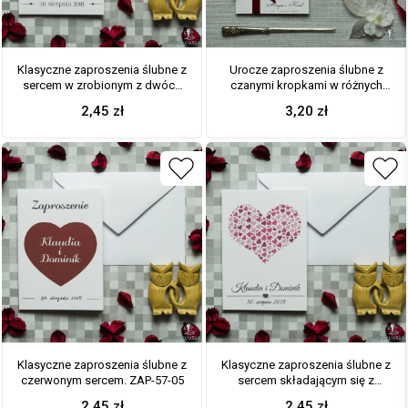
Klasyczne zaproszenia ślubne z
Urocze zaproszenia ślubne z
sercem w zrobionym z dwóch
czanymi kropkami w różnych
odcisków palca. Odciski palca
rozmiarach na białym tle oraz
2,45
zł
3,20
zł
w kolorze różowym i niebieskim.
czerwoną wstążką. ZAP-81-04
ZAP-57-06
Klasyczne zaproszenia ślubne z
Klasyczne zaproszenia ślubne z
czerwonym sercem. ZAP-57-05
sercem składającym się z
mniejszych serc. Wszystkie w
2,45
zł
2,45
zł