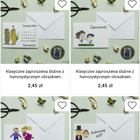
Klasyczne zaproszenia ślubne z
Klasyczne zaproszenia ślubne z
humorystycznym obrazkiem
humorystycznym obrazkiem
przedstawiającym dwa
przedstawiającym zaręczyny.
2,45
zł
2,45
zł
niedźwiadki oraz kartkę z
ZAP-56-05
kalendarza z zaznaczoną datą
ślubu. ZAP-56-06