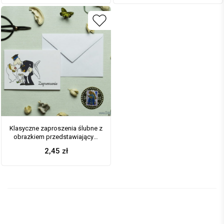
Klasyczne zaproszenia ślubne z
obrazkiem przedstawiającym
Pana Młodego trzymającego na
2,45
zł
rękach Panią Młodą. ZAP-56-02