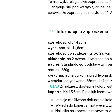
Te niezwykle eleganckie zaproszenia 
– znajduje się pod wstążką, druga, n
sprawia, że zaproszenie ma „to coś”. W
Informacje o zaproszeniu
szerokość
: ok. 14,8cm
wysokość
: ok. 14,8cm
szerokość po rozłożeniu
: ok. 29,7cm
składanie
: na 2 części, otwierane do 
papier
:
cyrkonia
: jedna cyrkonia przyklejona
wstążka
: satynowana 25mm, każde za
TUTAJ
Znajdziesz dostępne kolory wst
koperta
:
Istnieje możliwość dokupienia kol
Wkładki do kopert z motywem z 
Naklejka na kopertę z motywem z