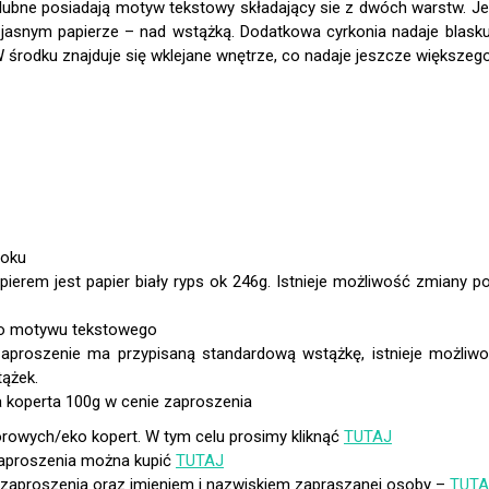
ślubne posiadają motyw tekstowy składający sie z dwóch warstw. 
a jasnym papierze – nad wstążką. Dodatkowa cyrkonia nadaje blas
 środku znajduje się wklejane wnętrze, co nadaje jeszcze większego
boku
 do motywu tekstowego
proszenie ma przypisaną standardową wstążkę, istnieje możliwo
ążek.
orowych/eko kopert. W tym celu prosimy kliknąć
TUTAJ
zaproszenia można kupić
TUTAJ
 zaproszenia oraz imieniem i nazwiskiem zapraszanej osoby –
TUTA