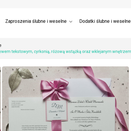
a ślubne 3D – Trójwymiarowe
Wysyłka
nia dla gości weselnych →
 ślubne z listkami
Zaproszenia ślubne i weselne
Dodatki ślubne i weseln
e
ywem tekstowym, cyrkonią, różową wstążką oraz wklejanym wnętrzem