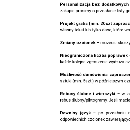
Personalizacja bez dodatkowych 
zakupie prosimy o przesłanie listy 
Projekt gratis (min. 20szt zapros
własny tekst lub tylko dane, które 
Zmiany czcionek
– możecie skorzys
Nieograniczona liczba poprawek
–
każde kolejne zgłoszenie wydłuża cza
Możliwość domówienia zaprosze
sztuki (min. 5szt.) w późniejszym cza
Rebusy ślubne i wierszyki
– w za
rebus ślubny/piktogramy. Jeśli maci
Dowolny język
– po przesłaniu n
odpowiednich czcionek zawierających