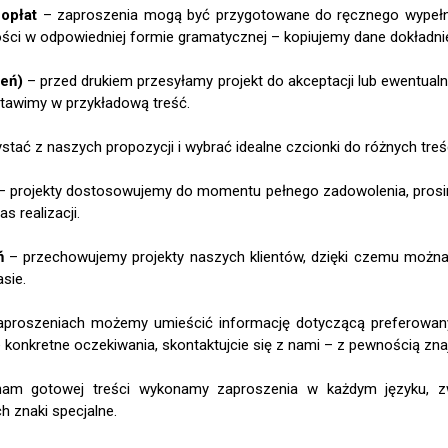
opłat
– zaproszenia mogą być przygotowane do ręcznego wypełnie
gości w odpowiedniej formie gramatycznej – kopiujemy dane dokładnie
zeń)
– przed drukiem przesyłamy projekt do akceptacji lub ewentual
wstawimy w przykładową treść.
tać z naszych propozycji i wybrać idealne czcionki do różnych treśc
 projekty dostosowujemy do momentu pełnego zadowolenia, prosim
s realizacji.
ń
– przechowujemy projekty naszych klientów, dzięki czemu moż
sie.
proszeniach możemy umieścić informację dotyczącą preferowany
e konkretne oczekiwania, skontaktujcie się z nami – z pewnością zn
am gotowej treści wykonamy zaproszenia w każdym języku, z
 znaki specjalne.