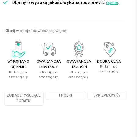
Dbamy o
wysoką jakość wykonania
, sprawdź
opinie
.
Kliknij w opcję i dowiedz się więcej.
WYKONANO
GWARANCJA
GWARANCJA
DOBRA CENA
Kliknij po
RĘCZNIE
DOSTAWY
JAKOŚCI
szczegóły
Kliknij po
Kliknij po
Kliknij po
szczegóły
szczegóły
szczegóły
ZOBACZ PASUJĄCE
PRÓBKI
JAK ZAMÓWIĆ?
DODATKI