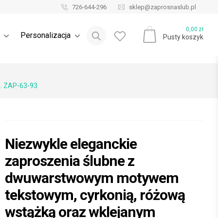
726-644-296
sklep@zaprosnaslub.pl
Blog ślubny
0,00
zł
e
Personalizacja
Pusty koszyk
. ZAP-63-93
Niezwykle eleganckie
zaproszenia ślubne z
dwuwarstwowym motywem
tekstowym, cyrkonią, różową
wstążką oraz wklejanym