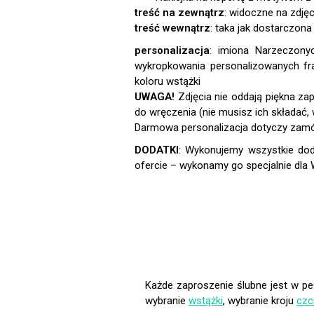
treść na zewnątrz
: widoczne na zdję
treść wewnątrz
: taka jak dostarczon
personalizacja
:
UWAGA!
DODATKI
:
Każde zaproszenie ślubne jest w pe
wybranie
wstążki
, wybranie kroju
czc