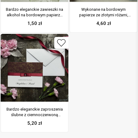
Bardzo eleganckie zawieszki na
Wykonane na bordowym
alkohol na bordowym papierze
papierze ze złotymi różami,
z motywem złotych róż,
eleganckie zaproszenia ślubne
1,50
zł
4,60
zł
przyklejanym motywem
z motywem tekstowym na
tekstowym, cyrkonią i kremową
papierze perłowym. ZAP-52-52
wstążką
Bardzo eleganckie zaproszenia
ślubne z ciemnoczerwoną
wstążką, papierem w kolorze
5,20
zł
bordowym ze złotym motywem
róż, cyrkonią i wklejanym
wnętrzem. ZAP-64-52