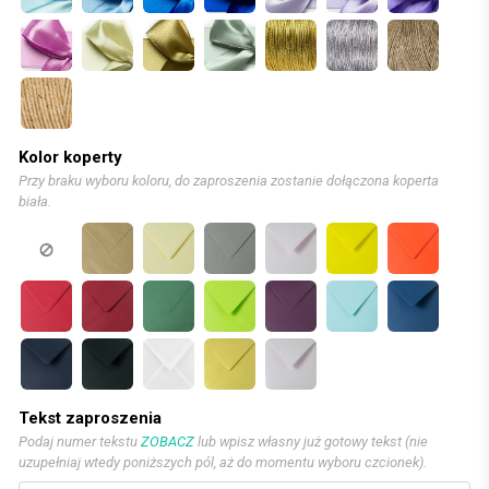
Kolor koperty
Przy braku wyboru koloru, do zaproszenia zostanie dołączona koperta
biała.
Tekst zaproszenia
Podaj numer tekstu
ZOBACZ
lub wpisz własny już gotowy tekst (nie
uzupełniaj wtedy poniższych pól, aż do momentu wyboru czcionek).