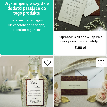
Wykonujemy wszystkie
dodatki pasujące do
tego produktu
Jeżeli nie mamy czegoś
umieszczonego na sklepie,
skontaktuj się z nami!
Zaproszenia ślubne w kopercie
z motywem bordowo-złotych
róż. ZAP-62-52
5,80
zł