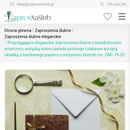
Skip
sklep@zaprosnaslub.pl
726-644-296
to
content
Strona główna
/
Zaproszenia ślubne
/
Zaproszenia ślubne eleganckie
/ Przyciągające eleganckie zaproszenia ślubne z kwadratowym
wnętrzem, wstążką koloru jasnobrązowego i ciekawie wyciętą
okładką z bordowego papieru z motywem złotych róż. ZAP-79-52