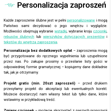
Personalizacja zaproszeń
Każde zaproszenie ślubne jest w pełni
personalizowane
i mogą
Państwo sami decydować o jego wnętrzu i wyglądzie.
Możliwości obejmują wybranie
wstążki
, wybranie kroju
czcionki
,
rebusów ślubnych
lub
wierszyków dotyczących prezentów
i
tekstów do wnętrza zaproszenia
.
Personalizacja bez dodatkowych opłat
– zaproszenia mogą
być przygotowane do ręcznego wypełnienia lub uzupełnione
przez nas. Po zakupie prosimy o przesłanie listy gości w
odpowiedniej formie gramatycznej – kopiujemy dane dokładnie
tak, jak je otrzymamy.
Projekt gratis (min. 20szt zaproszeń)
– przed drukiem
przesyłamy projekt do akceptacji lub ewentualnych korekt.
Możecie dostarczyć nam własny tekst lub tylko dane, które
wstawimy w przykładową treść.
Zmiany czcionek
– możecie skorzystać z naszych propozycji