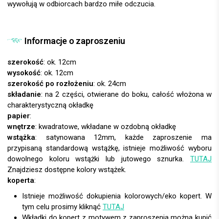
wywołują w odbiorcach bardzo miłe odczucia.
Informacje o zaproszeniu
szerokość
: ok. 12cm
wysokość
: ok. 12cm
szerokość po rozłożeniu
: ok. 24cm
składanie
: na 2 części, otwierane do boku, całość włożona w
charakterystyczną okładkę
papier
:
wnętrze
: kwadratowe, wkładane w ozdobną okładkę
wstążka
: satynowana 12mm, każde zaproszenie ma
przypisaną standardową wstążkę, istnieje możliwość wyboru
dowolnego koloru wstążki lub jutowego sznurka.
TUTAJ
Znajdziesz dostępne kolory wstążek.
koperta
:
Istnieje możliwość dokupienia kolorowych/eko kopert. W
tym celu prosimy kliknąć
TUTAJ
Wkładki do kopert z motywem z zaproszenia można kupić