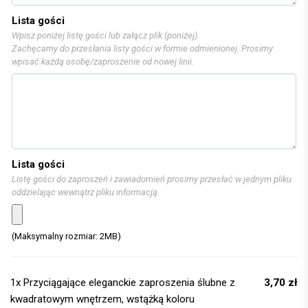
Lista gości
Wpisz poniżej listę gości lub załącz plik (poniżej).
Zachęcamy do przesłania listy gości w formie odmienionej. Prosimy
wpisać każdą osobę/zaproszenie od nowej linii.
Lista gości
Listę gości do zaproszeń i zawiadomień prosimy przesłać w jednym pliku
oddzielając wewnątrz pliku informacją.
(Maksymalny rozmiar: 2MB)
1x
Przyciągające eleganckie zaproszenia ślubne z
3,70 zł
kwadratowym wnętrzem, wstążką koloru