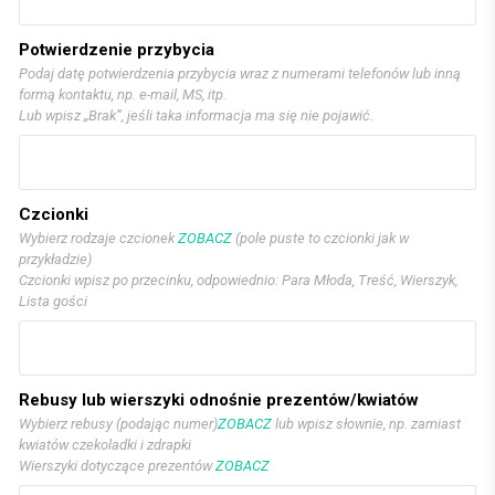
Potwierdzenie przybycia
Podaj datę potwierdzenia przybycia wraz z numerami telefonów lub inną
formą kontaktu, np. e-mail, MS, itp.
Lub wpisz „Brak”, jeśli taka informacja ma się nie pojawić.
Czcionki
Wybierz rodzaje czcionek
ZOBACZ
(pole puste to czcionki jak w
przykładzie)
Czcionki wpisz po przecinku, odpowiednio: Para Młoda, Treść, Wierszyk,
Lista gości
Rebusy lub wierszyki odnośnie prezentów/kwiatów
Wybierz rebusy (podając numer)
ZOBACZ
lub wpisz słownie, np. zamiast
kwiatów czekoladki i zdrapki
Wierszyki dotyczące prezentów
ZOBACZ