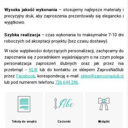
Wysoka jakość wykonania
– stosujemy najlepsze materiały i
precyzyjny druk, aby zaproszenia prezentowały się elegancko i
wyjątkowo.
Szybka realizacja
– czas wykonania to maksymalnie 7-10 dni
roboczych od akceptacji projektu (bez czasu dostawy).
W razie wątpliwości dotyczących personalizacji, zachęcamy do
zapoznania się z poradnikiem wyjaśniającym o na czym polega
personalizacja zaproszeń ślubnych oraz jak przez nia
przebrnąć -
KLIK
lub do kontaktu ze sklepem ZaprosNaSlub
przez
Facebook
, korespondecję e-mail:
sklep@zaprosnaslub.pl
lub pod numerem telefonu
726 644 296
.
Teksty do wnętrz
Czcionki
Wstążki