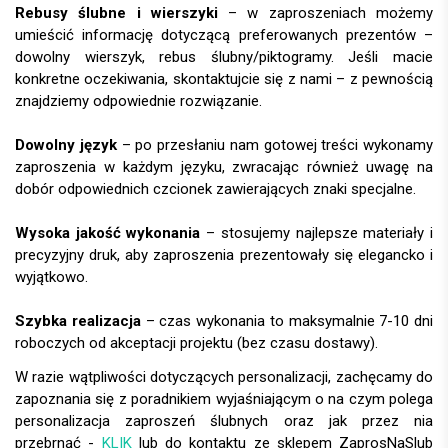
Rebusy ślubne i wierszyki
– w zaproszeniach możemy
umieścić informację dotyczącą preferowanych prezentów –
dowolny wierszyk, rebus ślubny/piktogramy. Jeśli macie
konkretne oczekiwania, skontaktujcie się z nami – z pewnością
znajdziemy odpowiednie rozwiązanie.
Dowolny język
– po przesłaniu nam gotowej treści wykonamy
zaproszenia w każdym języku, zwracając również uwagę na
dobór odpowiednich czcionek zawierających znaki specjalne.
Wysoka jakość wykonania
– stosujemy najlepsze materiały i
precyzyjny druk, aby zaproszenia prezentowały się elegancko i
wyjątkowo.
Szybka realizacja
– czas wykonania to maksymalnie 7-10 dni
roboczych od akceptacji projektu (bez czasu dostawy).
W razie wątpliwości dotyczących personalizacji, zachęcamy do
zapoznania się z poradnikiem wyjaśniającym o na czym polega
personalizacja zaproszeń ślubnych oraz jak przez nia
przebrnąć -
KLIK
lub do kontaktu ze sklepem ZaprosNaSlub