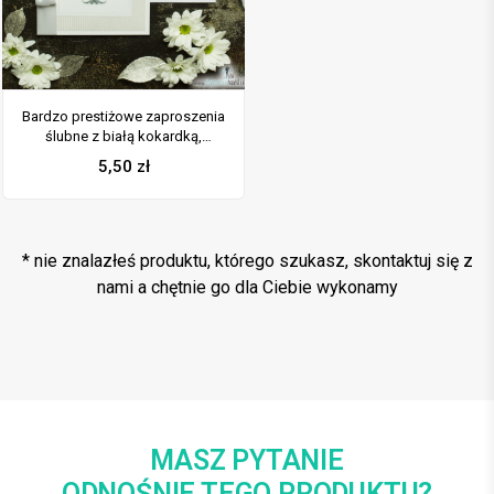
Bardzo prestiżowe zaproszenia
ślubne z białą kokardką,
dwoma cyrkoniami, kilkoma
5,50
zł
warstwami ciekawego papieru
(np. srebrny w paski) oraz
wklejanym wnętrzem. ZAP-71-92
* nie znalazłeś produktu, którego szukasz, skontaktuj się z
nami a chętnie go dla Ciebie wykonamy
MASZ PYTANIE
ODNOŚNIE TEGO PRODUKTU?