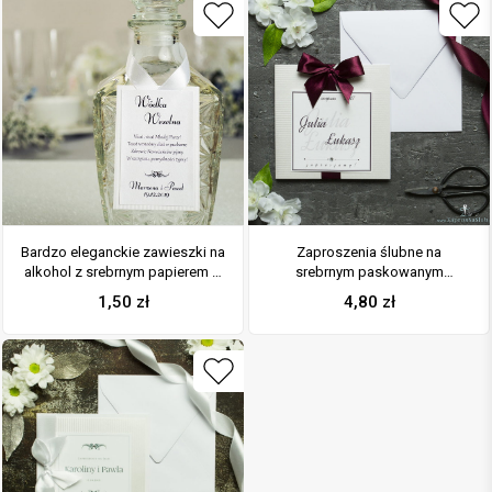
Bardzo eleganckie zawieszki na
Zaproszenia ślubne na
alkohol z srebrnym papierem w
srebrnym paskowanym
paski, przyklejanym motywem
papierze, ze wstążką w kolorze
1,50
zł
4,80
zł
tekstowym, cyrkonią i białą
ciemne bordo i cyrkonią oraz
wstążką
wklejanym wnętrzem. ZAP-61-92