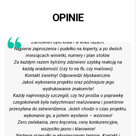
OPINIE
Całe usługi oceniamy wzorowo!
Na 6 z plusem!
Zamówień było kilka i w kilku fazach.
Najpierw zaproszenia i pudełko na koperty, a po dwóch
miesiącach winietki, numery i plan stołów.
Za każdym razem byliśmy zdziwieni szybką reakcją na
każdą wiadomość (czy to na fb, czy mailowo).
Kontakt świetny! Odpowiedzi błyskawiczne.
Jakoś wykonania projektu oraz późniejsze jego
wydrukowanie znakomite!
Każdy najmniejszy szczegół, czy też prośba o poprawkę
czegokolwiek była natychmiast realizowana i powtórnie
przesyłana do zatwierdzenia. Jeżeli chodzi o czas projektu,
wykonanie go, a potem wysłanie – wzorowo!
Zero zwlekania, zero kręcenia, ceny konkurencyjne,
wszystko jasno i klarownie!
Nadanie przesyłki w ekspresowym tempie. Kontakt i