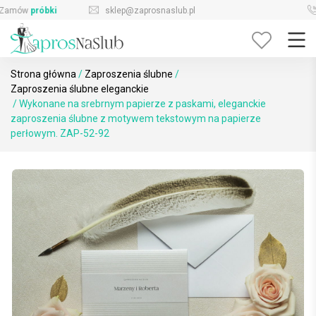
Skip
sklep@zaprosnaslub.pl
726-644-296
to
content
Strona główna
/
Zaproszenia ślubne
/
Zaproszenia ślubne eleganckie
/ Wykonane na srebrnym papierze z paskami, eleganckie
zaproszenia ślubne z motywem tekstowym na papierze
perłowym. ZAP-52-92