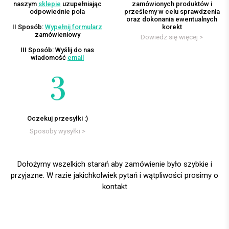
naszym
sklepie
uzupełniając
zamówionych produktów i
odpowiednie pola
prześlemy w celu sprawdzenia
oraz dokonania ewentualnych
II Sposób:
Wypełnij formularz
korekt
zamówieniowy
Dowiedz się więcej >
III Sposób: Wyślij do nas
wiadomość
email
Oczekuj przesyłki :)
Sposoby wysyłki >
Dołożymy wszelkich starań aby zamówienie było szybkie i
przyjazne. W razie jakichkolwiek pytań i wątpliwości prosimy o
kontakt