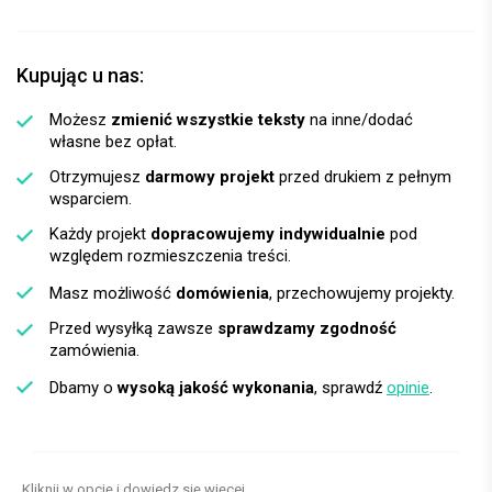
Kupując u nas:
Możesz
zmienić wszystkie teksty
na inne/dodać
własne bez opłat.
Otrzymujesz
darmowy projekt
przed drukiem z pełnym
wsparciem.
Każdy projekt
dopracowujemy indywidualnie
pod
względem rozmieszczenia treści.
Masz możliwość
domówienia
, przechowujemy projekty.
Przed wysyłką zawsze
sprawdzamy zgodność
zamówienia.
Dbamy o
wysoką jakość wykonania
, sprawdź
opinie
.
Kliknij w opcję i dowiedz się więcej.