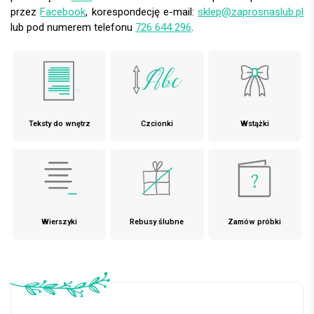
przez
Facebook
, korespondecję e-mail:
sklep@zaprosnaslub.pl
lub pod numerem telefonu
726 644 296
.
Teksty do wnętrz
Czcionki
Wstążki
Wierszyki
Rebusy ślubne
Zamów próbki