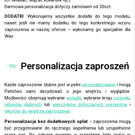
DODATKI
:
Personalizacja zaproszeń
Każde zaproszenie ślubne jest w pełni
personalizowane
i mogą
Państwo sami decydować o jego wnętrzu i wyglądzie.
Możliwości obejmują wybranie
wstążki
, wybranie kroju
czcionki
,
rebusów ślubnych
lub
wierszyków dotyczących prezentów
i
tekstów do wnętrza zaproszenia
.
Personalizacja bez dodatkowych opłat
– zaproszenia mogą
być przygotowane do ręcznego wypełnienia lub uzupełnione
przez nas. Po zakupie prosimy o przesłanie listy gości w