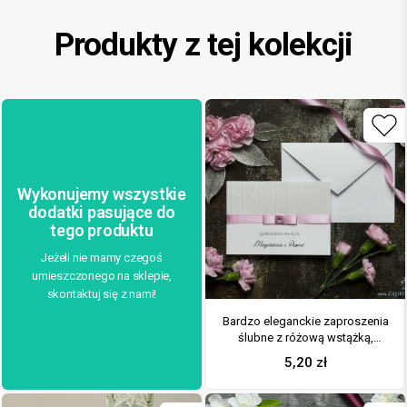
Produkty z tej kolekcji
Wykonujemy wszystkie
dodatki pasujące do
tego produktu
Jeżeli nie mamy czegoś
umieszczonego na sklepie,
skontaktuj się z nami!
Bardzo eleganckie zaproszenia
ślubne z różową wstążką,
srebrnym papierem w paski,
5,20
zł
cyrkonią i wklejanym wnętrzem.
ZAP-64-92