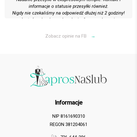
informacje o statusie przesyłki również.
Nigdy nie czekaliśmy na odpowiedź dłużej niż 2 godziny!
Jesteśmy bardzo zadowoleni z formy wykonania
wszystkiego, obsługi klienta oraz kontaktu i kultury
Polecamy gorąco! 6 gwiazdek na 5 możliwych
Zobacz opinie na FB
→
Bartek G.
Informacje
NIP 8161690310
REGON 381204061