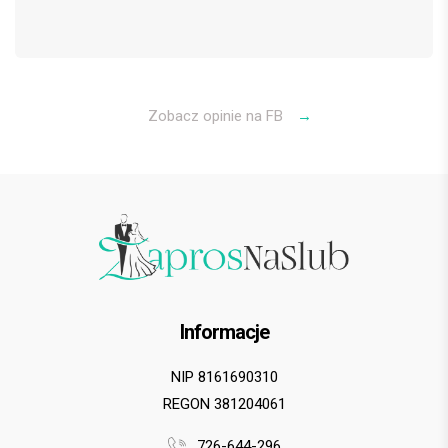
Zobacz opinie na FB
→
Informacje
NIP 8161690310
REGON 381204061
726-644-296