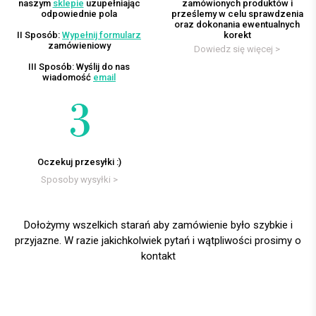
naszym
sklepie
uzupełniając
zamówionych produktów i
odpowiednie pola
prześlemy w celu sprawdzenia
oraz dokonania ewentualnych
II Sposób:
Wypełnij formularz
korekt
zamówieniowy
Dowiedz się więcej >
III Sposób: Wyślij do nas
wiadomość
email
Oczekuj przesyłki :)
Sposoby wysyłki >
Dołożymy wszelkich starań aby zamówienie było szybkie i
przyjazne. W razie jakichkolwiek pytań i wątpliwości prosimy o
kontakt