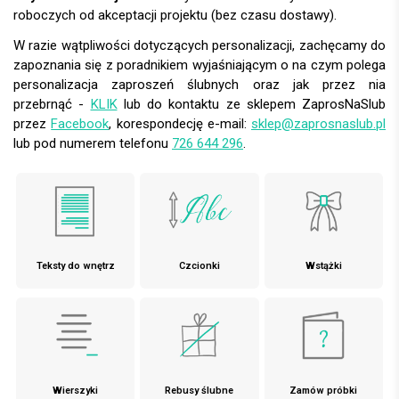
roboczych od akceptacji projektu (bez czasu dostawy).
W razie wątpliwości dotyczących personalizacji, zachęcamy do
zapoznania się z poradnikiem wyjaśniającym o na czym polega
personalizacja zaproszeń ślubnych oraz jak przez nia
przebrnąć -
KLIK
lub do kontaktu ze sklepem ZaprosNaSlub
przez
Facebook
, korespondecję e-mail:
sklep@zaprosnaslub.pl
lub pod numerem telefonu
726 644 296
.
Teksty do wnętrz
Czcionki
Wstążki
Wierszyki
Rebusy ślubne
Zamów próbki