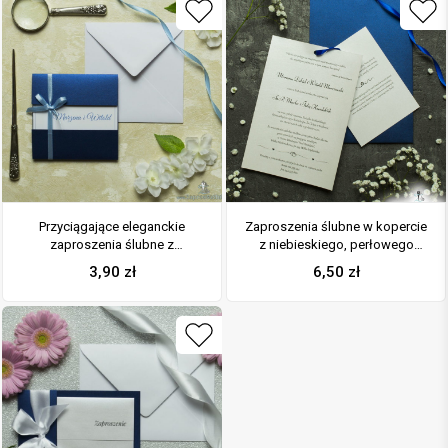
Przyciągające eleganckie
Zaproszenia ślubne w kopercie
zaproszenia ślubne z
z niebieskiego, perłowego
kwadratowym wnętrzem,
papieru. ZAP-62-86
3,90
zł
6,50
zł
wstążką koloru jasnobłękitnego
i ciekawie wyciętą okładką z
niebieskiego, perłowego
papieru. ZAP-79-86