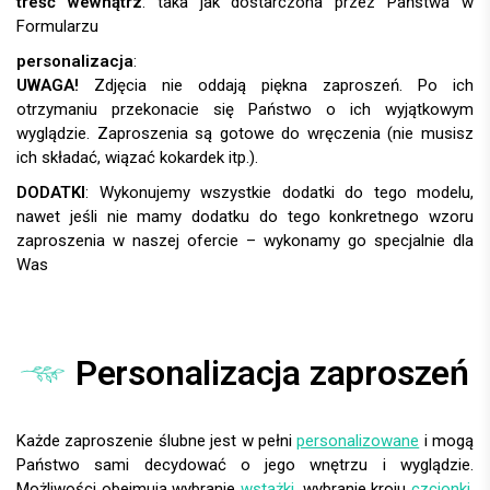
treść wewnątrz
: taka jak dostarczona przez Państwa w
Formularzu
personalizacja
:
UWAGA!
DODATKI
:
Personalizacja zaproszeń
Każde zaproszenie ślubne jest w pełni
personalizowane
i mogą
Państwo sami decydować o jego wnętrzu i wyglądzie.
Możliwości obejmują wybranie
wstążki
, wybranie kroju
czcionki
,