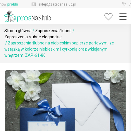
Skip
sklep@zaprosnaslub.pl
726-644-296
to
content
Strona główna
/
Zaproszenia ślubne
/
Zaproszenia ślubne eleganckie
/ Zaproszenia ślubne na niebieskim papierze perłowym, ze
wstążką w kolorze niebieskim i cyrkonią oraz wklejanym
wnętrzem. ZAP-61-86