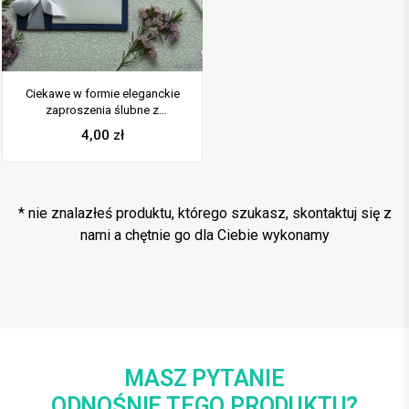
Ciekawe w formie eleganckie
zaproszenia ślubne z
wkładanym wnętrzem, białą
4,00
zł
wstążką oraz okładką z
niebieskiego papieru
perłowego. ZAP-73-86
* nie znalazłeś produktu, którego szukasz, skontaktuj się z
nami a chętnie go dla Ciebie wykonamy
MASZ PYTANIE
ODNOŚNIE TEGO PRODUKTU?