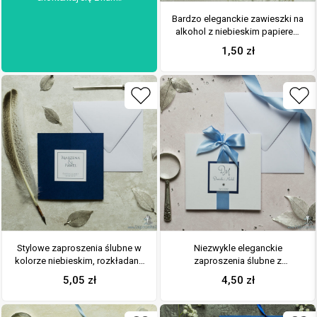
Bardzo eleganckie zawieszki na
alkohol z niebieskim papierem
perłowym, przyklejanym
1,50
zł
motywem tekstowym, cyrkonią i
białą wstążką
Stylowe zaproszenia ślubne w
Niezwykle eleganckie
kolorze niebieskim, rozkładane
zaproszenia ślubne z
na trzy części, z przyklejanym
dwuwarstwowym motywem
5,05
zł
4,50
zł
wnętrzem oraz motywem
tekstowym, cyrkonią,
tekstowym. ZAP-74-86
jasnobłękitną wstążką oraz
wklejanym wnętrzem. ZAP-63-86