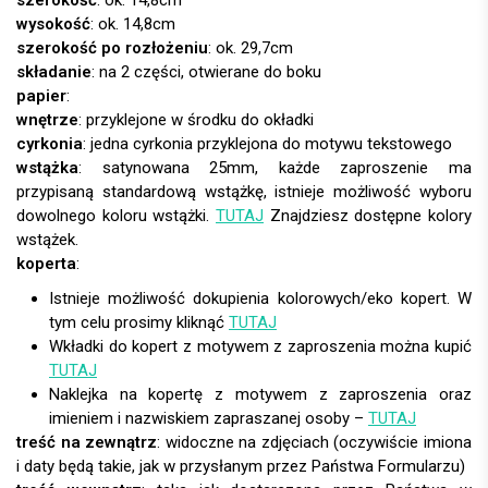
wysokość
: ok. 14,8cm
szerokość po rozłożeniu
: ok. 29,7cm
składanie
: na 2 części, otwierane do boku
papier
:
wnętrze
: przyklejone w środku do okładki
cyrkonia
: jedna cyrkonia przyklejona do motywu tekstowego
wstążka
: satynowana 25mm, każde zaproszenie ma
przypisaną standardową wstążkę, istnieje możliwość wyboru
dowolnego koloru wstążki.
TUTAJ
Znajdziesz dostępne kolory
wstążek.
koperta
:
Istnieje możliwość dokupienia kolorowych/eko kopert. W
tym celu prosimy kliknąć
TUTAJ
Wkładki do kopert z motywem z zaproszenia można kupić
TUTAJ
Naklejka na kopertę z motywem z zaproszenia oraz
imieniem i nazwiskiem zapraszanej osoby –
TUTAJ
treść na zewnątrz
: widoczne na zdjęciach (oczywiście imiona
i daty będą takie, jak w przysłanym przez Państwa Formularzu)